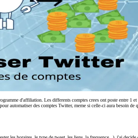
ramme d'affiliation. Les differents comptes crees ont poste entre 1 et 1
pour automatiser des comptes Twitter, meme si celle-ci aura besoin de 
les horaires, le type de tweet, les liens, la frequence...), j'ai decide de