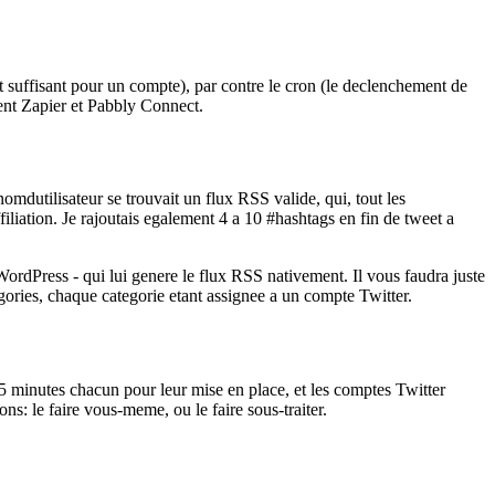
t suffisant pour un compte), par contre le cron (le declenchement de
ment Zapier et Pabbly Connect.
dutilisateur se trouvait un flux RSS valide, qui, tout les
filiation. Je rajoutais egalement 4 a 10 #hashtags en fin de tweet a
 WordPress - qui lui genere le flux RSS nativement. Il vous faudra juste
gories, chaque categorie etant assignee a un compte Twitter.
 minutes chacun pour leur mise en place, et les comptes Twitter
s: le faire vous-meme, ou le faire sous-traiter.