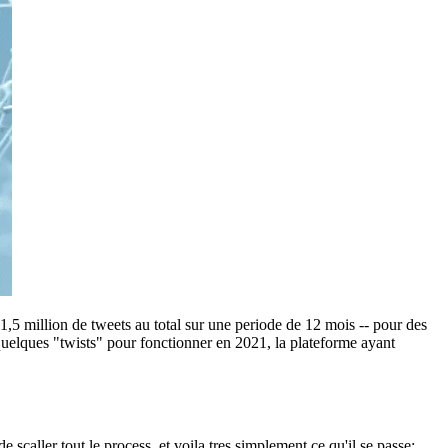
,5 million de tweets au total sur une periode de 12 mois -- pour des
quelques "twists" pour fonctionner en 2021, la plateforme ayant
 scaller tout le process, et voila tres simplement ce qu'il se passe: