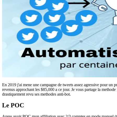
En 2019 j'ai mene une campagne de tweets assez agressive pour un prog
revenus approchant les $85,000 a ce jour. Je vous partage la methode 
drastiquement revu ses methodes anti-bot.
Le POC
Apres avoir POC mon affiliation avec 2/3 comptes en mode manuel (tester 