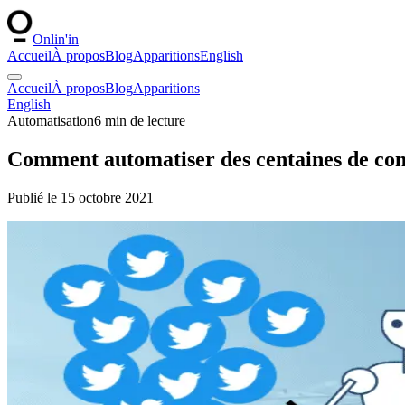
Onlin'in
Accueil
À propos
Blog
Apparitions
English
Accueil
À propos
Blog
Apparitions
English
Automatisation
6
min de lecture
Comment automatiser des centaines de com
Publié le
15 octobre 2021