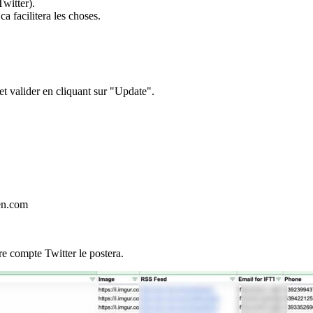
witter).
a facilitera les choses.
t valider en cliquant sur "Update".
ien.com
re compte Twitter le postera.