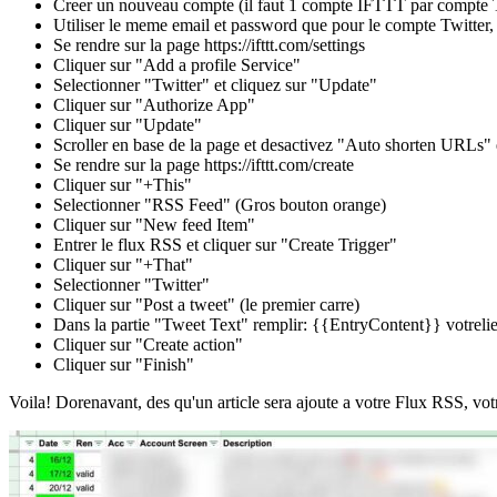
Creer un nouveau compte (il faut 1 compte IFTTT par compte T
Utiliser le meme email et password que pour le compte Twitter, c
Se rendre sur la page https://ifttt.com/settings
Cliquer sur "Add a profile Service"
Selectionner "Twitter" et cliquez sur "Update"
Cliquer sur "Authorize App"
Cliquer sur "Update"
Scroller en base de la page et desactivez "Auto shorten URLs" e
Se rendre sur la page https://ifttt.com/create
Cliquer sur "+This"
Selectionner "RSS Feed" (Gros bouton orange)
Cliquer sur "New feed Item"
Entrer le flux RSS et cliquer sur "Create Trigger"
Cliquer sur "+That"
Selectionner "Twitter"
Cliquer sur "Post a tweet" (le premier carre)
Dans la partie "Tweet Text" remplir: {{EntryContent}} votrel
Cliquer sur "Create action"
Cliquer sur "Finish"
Voila! Dorenavant, des qu'un article sera ajoute a votre Flux RSS, vot