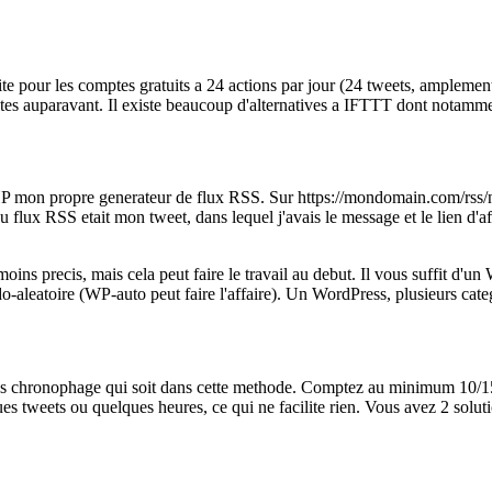
te pour les comptes gratuits a 24 actions par jour (24 tweets, amplemen
nutes auparavant. Il existe beaucoup d'alternatives a IFTTT dont notam
HP mon propre generateur de flux RSS. Sur https://mondomain.com/rss/nom
 flux RSS etait mon tweet, dans lequel j'avais le message et le lien d'af
oins precis, mais cela peut faire le travail au debut. Il vous suffit d'un
-aleatoire (WP-auto peut faire l'affaire). Un WordPress, plusieurs cate
lus chronophage qui soit dans cette methode. Comptez au minimum 10/15
 tweets ou quelques heures, ce qui ne facilite rien. Vous avez 2 solution