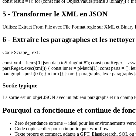
const result = []; for (const file of Object.values(items[0].binary)) { if
5 - Transformer le XML en JSON
Utilisez Extract From File avec File Format regle sur XML et Binary P
6 - Extraire les paragraphes et les nettoyer
Code Scrape_Text :
const xml = items[0].json.data.toString('utf8'); const paraRegex = /
paraRegex.exec(xml))) { const inner = pMatch[1]; const parts = []; let t
paragraphs.push(txt); } return [{ json: { paragraphs, text: paragraphs.jo
Sortie typique
La sortie est un objet JSON avec un tableau paragraphs et un champ te
Pourquoi ca fonctionne et continue de fonc
Zero dependance externe -- ideal pour les environnements verro
Code copier-coller pour n'importe quel workflow
Texte propre et compact, adapte a GPT, Elasticsearch, SQL ou 