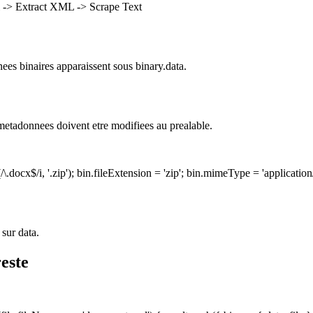
-> Extract XML -> Scrape Text
s binaires apparaissent sous binary.data.
etadonnees doivent etre modifiees au prealable.
.docx$/i, '.zip'); bin.fileExtension = 'zip'; bin.mimeType = 'application/
sur data.
este