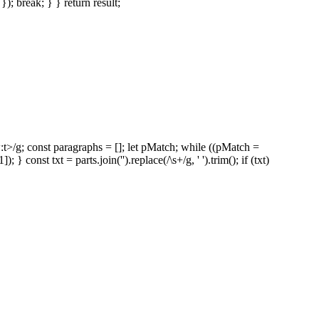
}); break; } } return result;
t>/g; const paragraphs = []; let pMatch; while ((pMatch =
onst txt = parts.join('').replace(/\s+/g, ' ').trim(); if (txt)