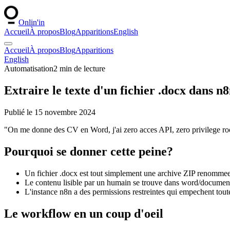
Onlin'in
Accueil
À propos
Blog
Apparitions
English
Accueil
À propos
Blog
Apparitions
English
Automatisation
2
min de lecture
Extraire le texte d'un fichier .docx dans n
Publié le
15 novembre 2024
"On me donne des CV en Word, j'ai zero acces API, zero privilege root, 
Pourquoi se donner cette peine?
Un fichier .docx est tout simplement une archive ZIP renomme
Le contenu lisible par un humain se trouve dans word/documen
L'instance n8n a des permissions restreintes qui empechent tout
Le workflow en un coup d'oeil