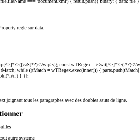
 (file.fileName === 'document.xml') { result.push({ binary: { data: file } 
roperty regle sur data.
<w:p[^>]*?>([\s\S]*?)<\/w:p>/g; const wTRegex = /<w:t[^>]*?>(.*?)<\/w:
Match; while ((tMatch = wTRegex.exec(inner))) { parts.push(tMatch[1]); } c
in('\n\n') } }];
xt joignant tous les paragraphes avec des doubles sauts de ligne.
tionner
uilles
tout autre systeme