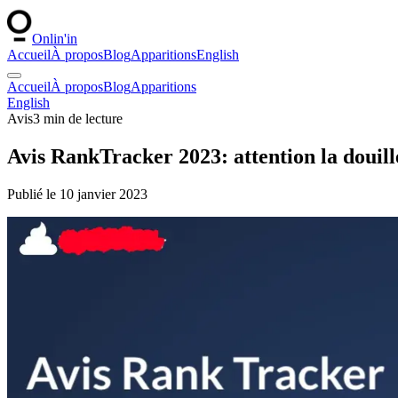
Onlin'in
Accueil
À propos
Blog
Apparitions
English
Accueil
À propos
Blog
Apparitions
English
Avis
3
min de lecture
Avis RankTracker 2023: attention la douill
Publié le
10 janvier 2023